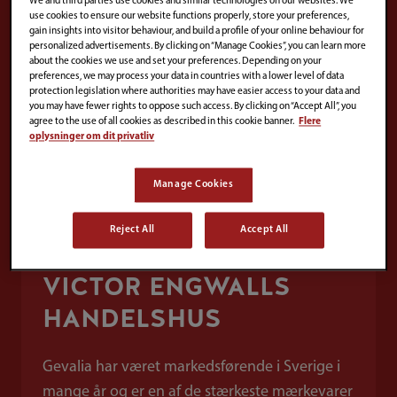
We and third parties use cookies and similar technologies on our websites. We
use cookies to ensure our website functions properly, store your preferences,
gain insights into visitor behaviour, and build a profile of your online behaviour for
personalized advertisements. By clicking on “Manage Cookies”, you can learn more
about the cookies we use and set your preferences. Depending on your
preferences, we may process your data in countries with a lower level of data
protection legislation where authorities may have easier access to your data and
you may have fewer rights to oppose such access. By clicking on “Accept All”, you
agree to the use of all cookies as described in this cookie banner.
Flere
oplysninger om dit privatliv
Manage Cookies
Reject All
Accept All
VICTOR ENGWALLS
HANDELSHUS
Gevalia har været markedsførende i Sverige i
mange år og er en af de stærkeste mærkevarer