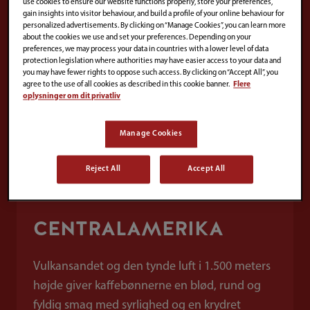
use cookies to ensure our website functions properly, store your preferences,
gain insights into visitor behaviour, and build a profile of your online behaviour for
personalized advertisements. By clicking on “Manage Cookies”, you can learn more
about the cookies we use and set your preferences. Depending on your
preferences, we may process your data in countries with a lower level of data
protection legislation where authorities may have easier access to your data and
you may have fewer rights to oppose such access. By clicking on “Accept All”, you
agree to the use of all cookies as described in this cookie banner.
Flere
oplysninger om dit privatliv
Manage Cookies
Reject All
Accept All
CENTRALAMERIKA
Vulkansandet og den tynde luft i 1.500 meters
højde giver kaffebønnerne en blød, rund og
fyldig smag med syrlighed og en krydret