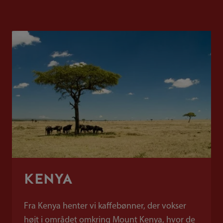
KENYA
Fra Kenya henter vi kaffebønner, der vokser
højt i området omkring Mount Kenya, hvor de