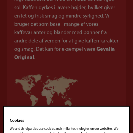
sol. Kaffen dyrkes i lavere højder, hvilket giver
en let og frisk smag og mindre syrlighed. Vi
bruger det som base i mange af vores
kaffevarianter og blander med bønner fra
andre dele af verden for at give kaffen karakter
og smag. Det kan for eksempel være
Gevalia
Original
.
Cookies
We and third parties use cookies and similar technologies on our websites. We