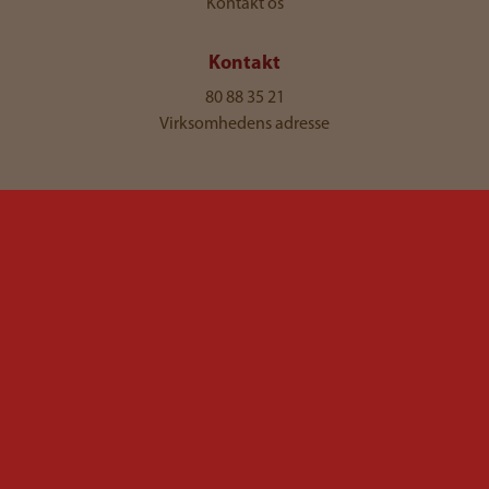
Kontakt os
Kontakt
80 88 35 21
Virksomhedens adresse
Vilkår for anvendelse
Personlige oplysninger og cookies
Se kontrol rapport: JDE
Se kontrol rapport: JDE Professional