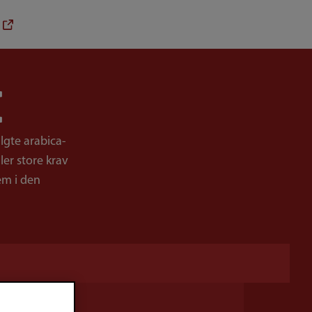
(External link)
E
lgte arabica-
ler store krav
em i den