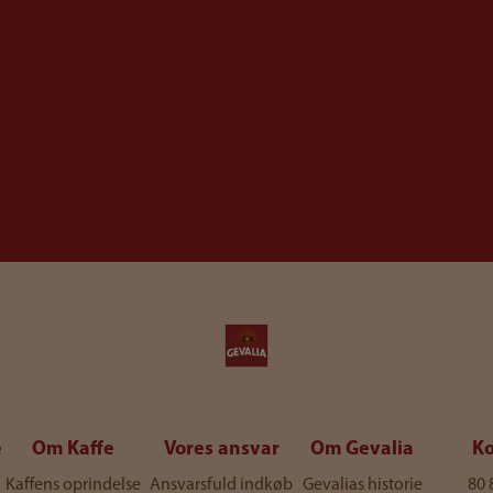
e
Om Kaffe
Vores ansvar
Om Gevalia
Ko
Kaffens oprindelse
Ansvarsfuld indkøb
Gevalias historie
80 