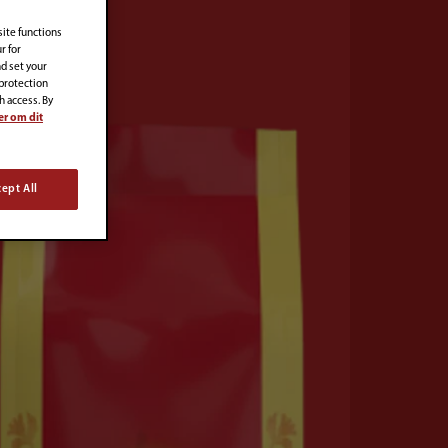
site functions
r for
d set your
 protection
h access. By
er om dit
ept All