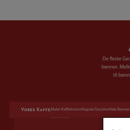
De fleste Ge
bønner. Melle
til bøn
Vores Kaffe
Malet Kaffe
Instant
Kapsler
Tassimo
Hele Bønner