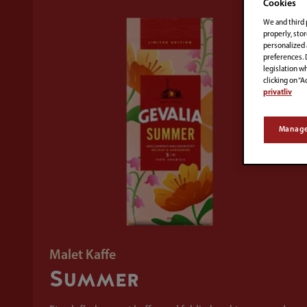
Cookies
We and third 
properly, stor
personalized 
preferences. 
legislation w
clicking on “A
privatliv
Manage
Malet Kaffe
Summer