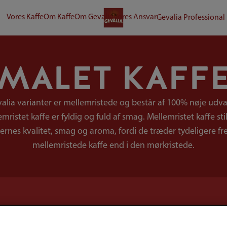
Vores Kaffe
Om Kaffe
Om Gevalia
Vores Ansvar
Gevalia Professional
MALET KAFF
valia varianter er mellemristede og består af 100% nøje udva
mristet kaffe er fyldig og fuld af smag. Mellemristet kaffe stil
nernes kvalitet, smag og aroma, fordi de træder tydeligere fr
mellemristede kaffe end i den mørkristede.