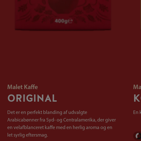
Malet Kaffe
Ma
ORIGINAL
K
Det er en perfekt blanding af udvalgte
En 
Arabicabønner fra Syd- og Centralamerika, der giver
en velafblanceret kaffe med en herlig aroma og en
let syrlig eftersmag.