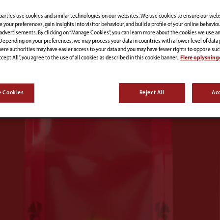
parties use cookies and similar technologies on our websites. We use cookies to ensure our web
e your preferences, gain insights into visitor behaviour, and build a profile of your online behaviou
advertisements. By clicking on “Manage Cookies”, you can learn more about the cookies we use an
Depending on your preferences, we may process your data in countries with a lower level of data
here authorities may have easier access to your data and you may have fewer rights to oppose suc
ccept All”, you agree to the use of all cookies as described in this cookie banner.
Flere oplysning
 Cookies
Reject All
Acc