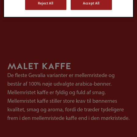
Reject All
Accept All
Ristning
Syrlighed
Fyldighed
MALET KAFFE
De fleste Gevalia varianter er mellemristede og
består af 100% nøje udvalgte arabica-bønner.
Mellemristet kaffe er fyldig og fuld af smag.
Mellemristet kaffe stiller store krav til bønnernes
kvalitet, smag og aroma, fordi de træder tydeligere
frem i den mellemristede kaffe end i den mørkristede.