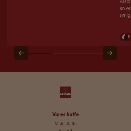
Arabi
en ve
syrli
R
Vores kaffe
Malet Kaffe