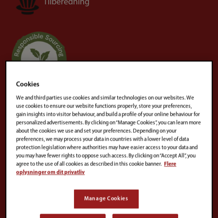
Tilberedning
Cookies
We and third parties use cookies and similar technologies on our websites. We
For alle Gevalia produkter med
use cookies to ensure our website functions properly, store your preferences,
gain insights into visitor behaviour, and build a profile of your online behaviour for
‘Responsible Sourcing’ markat er en tilsvarende
personalized advertisements. By clicking on “Manage Cookies”, you can learn more
about the cookies we use and set your preferences. Depending on your
mængde kaffe købt ind fra et brancheanerkendt
preferences, we may process your data in countries with a lower level of data
program for ansvarsfuld indkøb. For mere
protection legislation where authorities may have easier access to your data and
you may have fewer rights to oppose such access. By clicking on “Accept All”, you
information, læs her:
Ansvarsfuld Indkøb
agree to the use of all cookies as described in this cookie banner.
Flere
oplysninger om dit privatliv
Sorteres som restaffald
Manage Cookies